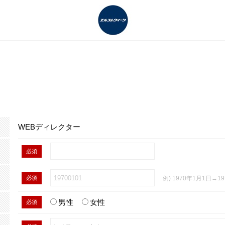
WEBディレクター
必須
必須
例) 1970年1月1日→19
男性
女性
必須