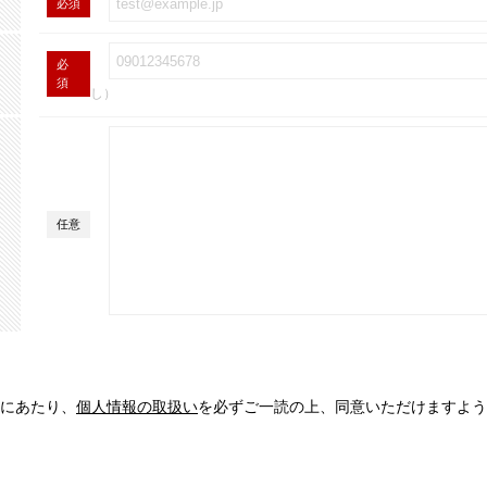
必須
必
須
し）
任意
にあたり、
個人情報の取扱い
を必ずご一読の上、同意いただけますよう