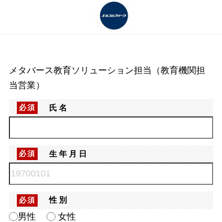
メタバース教育ソリューション担当（教育機関担
当営業）
氏名
必須
生年月日
必須
性別
必須
男性
女性