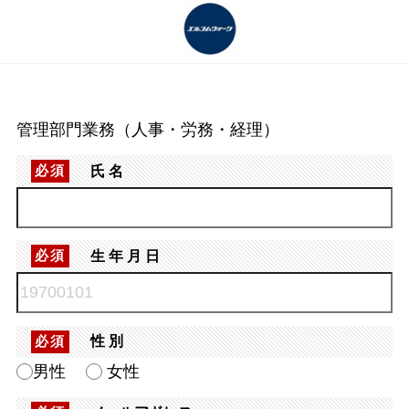
管理部門業務（人事・労務・経理）
氏名
必須
生年月日
必須
性別
必須
男性
女性