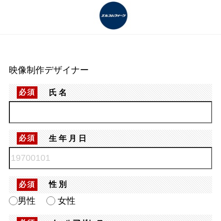
映像制作デザイナー
氏名
必須
生年月日
必須
性別
必須
男性
女性