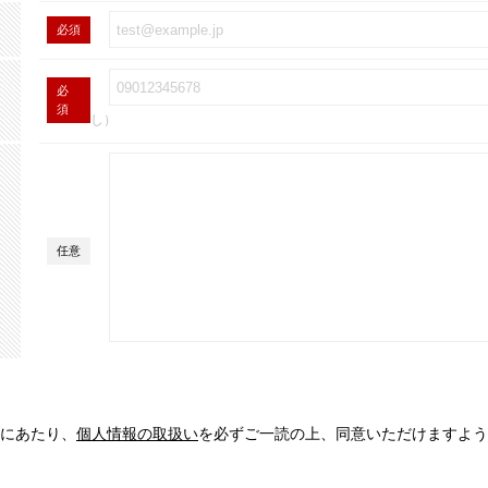
必須
必
須
し）
任意
にあたり、
個人情報の取扱い
を必ずご一読の上、同意いただけますよう