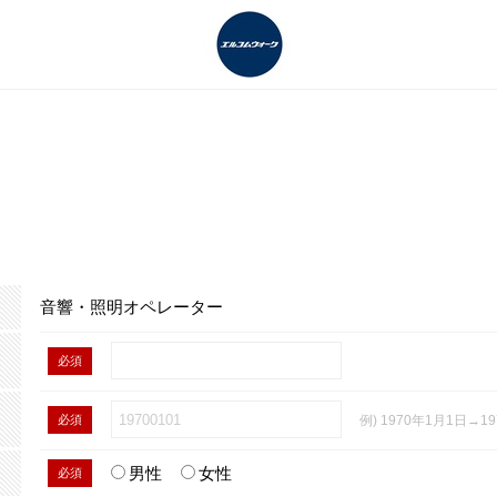
音響・照明オペレーター
必須
必須
例) 1970年1月1日→19
男性
女性
必須