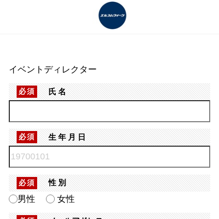
イベントディレクター
氏名
必須
生年月日
必須
性別
必須
男性
女性