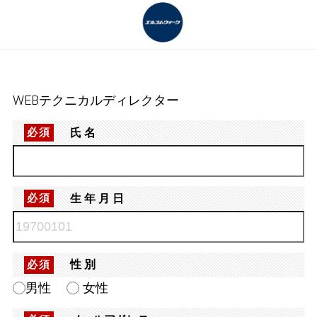
WEBテクニカルディレクター
氏名
必須
生年月日
必須
性別
必須
男性
女性