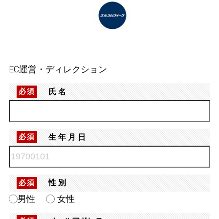
EC運営・ディレクション
氏名
必須
生年月日
必須
性別
必須
男性
女性