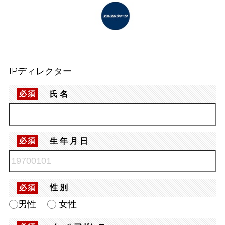
IPディレクター
氏名
必須
生年月日
必須
性別
必須
男性
女性