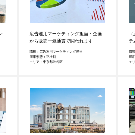
ン
広告運用マーケティング担当・企画
（
から販売一気通貫で関われます
テ
職種：広告運用マーケティング担当
職
雇用形態：正社員
雇
エリア：東京都渋谷区
エ