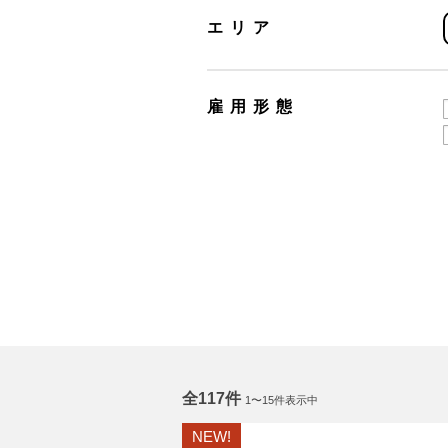
エリア
雇用形態
全117件
1〜15件表示中
NEW!