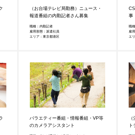
ク
（お台場テレビ局勤務）ニュース・
C
報道番組の内勤記者さん募集
事
職種：内勤記者
職
雇用形態：派遣社員
雇
エリア：東京都港区
エ
ラ
バラエティー番組・情報番組・VP等
（
のカメラアシスタント
ト