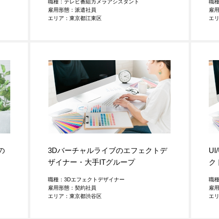
職種：テレビ番組カメラアシスタント
職
雇用形態：派遣社員
雇
エリア：東京都江東区
エ
の
3Dバーチャルライブのエフェクトデ
U
ザイナー・大手ITグループ
ク
職種：3Dエフェクトデザイナー
職種
雇用形態：契約社員
雇
エリア：東京都渋谷区
エ