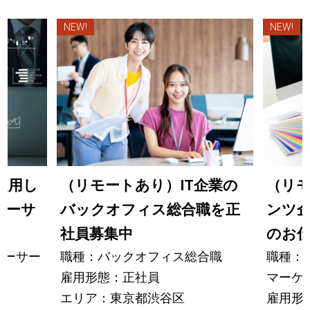
NEW!
NEW!
を起用し
（リモートあり）IT企業の
（リモ
ューサ
バックオフィス総合職を正
ンツ
社員募集中
のお
ューサー
職種：バックオフィス総合職
職種：
雇用形態：正社員
マーケ
エリア：東京都渋谷区
雇用形