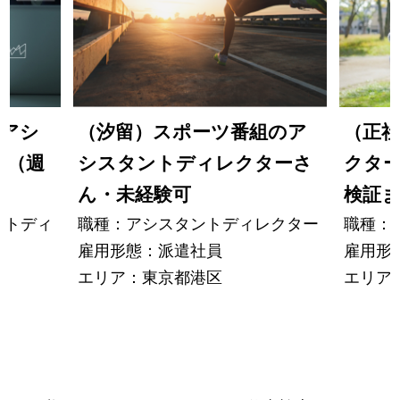
のアシ
（汐留）スポーツ番組のア
（正
ー（週
シスタントディレクターさ
クタ
ん・未経験可
検証
ントディ
職種：アシスタントディレクター
職種：
雇用形態：派遣社員
雇用形
エリア：東京都港区
エリア