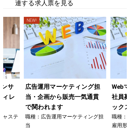
連する求人票を見る
NEW!
エンサ
広告運用マーケティング担
Web
ディレ
当・企画から販売一気通貫
社員
で関われます
ック
キャステ
職種：広告運用マーケティング担
職種：
当
雇用形