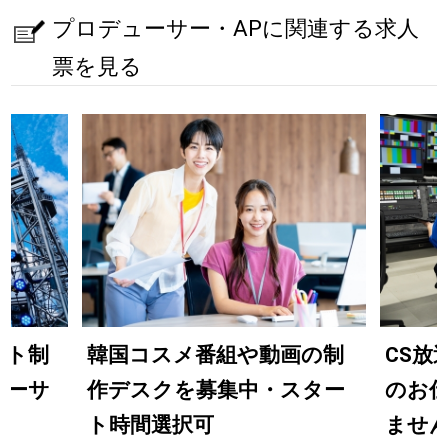
プロデューサー・APに関連する求人
票を見る
ント制
韓国コスメ番組や動画の制
CS放
ューサ
作デスクを募集中・スター
のお
ト時間選択可
ませ