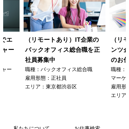
業でエ
（リモートあり）IT企業の
（リモ
ジャー
バックオフィス総合職を正
ンツ
社員募集中
のお
ジャー
職種：バックオフィス総合職
職種：
雇用形態：正社員
マーケ
エリア：東京都渋谷区
雇用形
エリア
私たちについて
お仕事検索