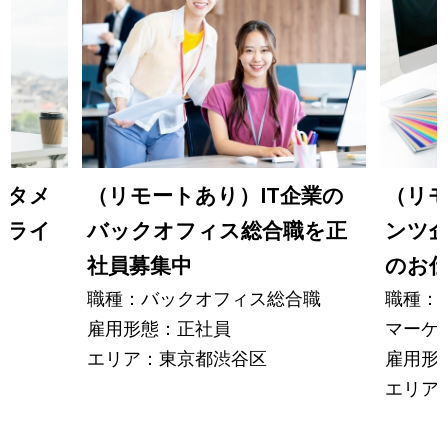
ンタメ
（リモートあり）IT企業の
（リモ
プライ
バックオフィス総合職を正
ンツ
社員募集中
のお
職種：バックオフィス総合職
職種：
雇用形態：正社員
マーケ
エリア：東京都渋谷区
雇用形
エリア