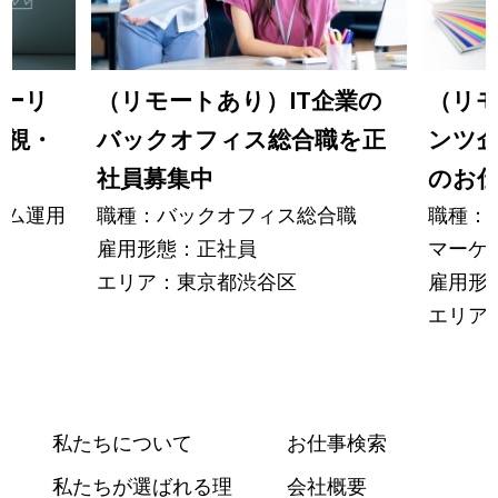
ィーリ
（リモートあり）IT企業の
（リモ
監視・
バックオフィス総合職を正
ンツ
社員募集中
のお
テム運用
職種：バックオフィス総合職
職種：
雇用形態：正社員
マーケ
エリア：東京都渋谷区
雇用形
エリア
私たちについて
お仕事検索
私たちが選ばれる理
会社概要