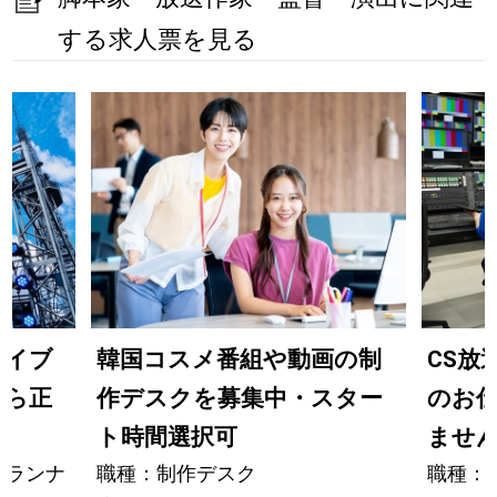
する求人票を見る
ライブ
韓国コスメ番組や動画の制
CS放
から正
作デスクを募集中・スター
のお
ト時間選択可
ませ
プランナ
職種：制作デスク
職種：