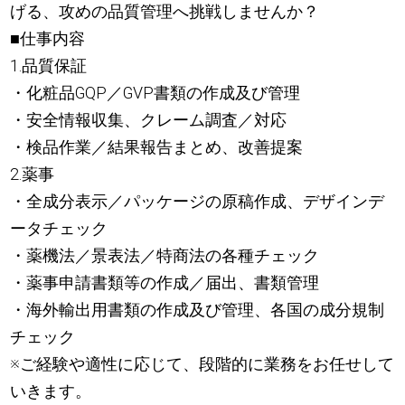
げる、攻めの品質管理へ挑戦しませんか？
■仕事内容
1.品質保証
・化粧品GQP／GVP書類の作成及び管理
・安全情報収集、クレーム調査／対応
・検品作業／結果報告まとめ、改善提案
2.薬事
・全成分表示／パッケージの原稿作成、デザインデ
ータチェック
・薬機法／景表法／特商法の各種チェック
・薬事申請書類等の作成／届出、書類管理
・海外輸出用書類の作成及び管理、各国の成分規制
チェック
※ご経験や適性に応じて、段階的に業務をお任せして
いきます。