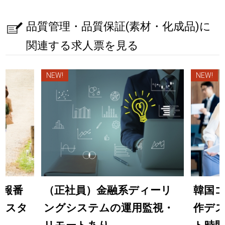
品質管理・品質保証(素材・化成品)に
関連する求人票を見る
NEW!
NEW!
情報番
（正社員）金融系ディーリ
韓国
シスタ
ングシステムの運用監視・
作デ