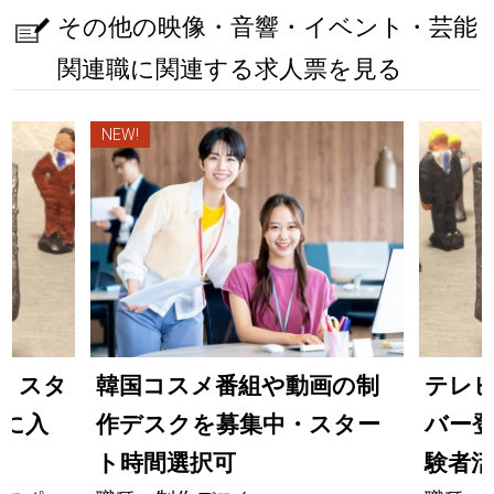
その他の映像・音響・イベント・芸能
関連職に関連する求人票を見る
NEW!
円）スタ
韓国コスメ番組や動画の制
テレ
日に入
作デスクを募集中・スター
バー
ト時間選択可
験者活